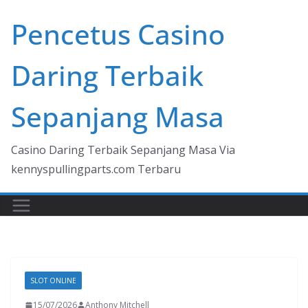
Skip
Pencetus Casino
to
content
Daring Terbaik
Sepanjang Masa
Casino Daring Terbaik Sepanjang Masa Via
kennyspullingparts.com Terbaru
SLOT ONLINE
15/07/2026
Anthony Mitchell