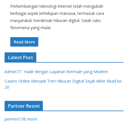
Perkembangan teknologi internet telah mengubah
berbagai aspek kehidupan manusia, termasuk cara
masyarakat menikmati hiburan digital. Salah satu
fenomena yang mulai
Read More
Latest Post
Admin77 : Hadir dengan Layanan Bermain yang Modern
Casino Online Menjadi Tren Hiburan Digital Sejak Akhir Abad ke-
20
Partner Resmi
permen138 resmi